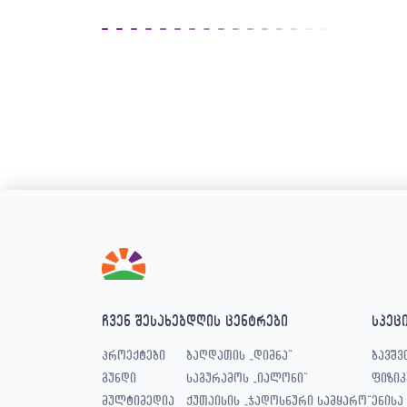
ჩვენ შესახებ
დღის ცენტრები
სპეც
პროექტები
ბაღდათის „დიმნა“
ბავშვ
გუნდი
საგურამოს „იალონი“
ფიზიკ
მულტიმედია
ქუთაისის „ჯადოსნური სამყარო“
ენისა