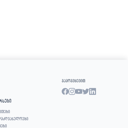
გამოგვყევით
რსები
იშები
ლმძღვანელოები
ვები