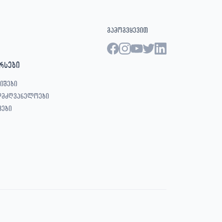
გამოგვყევით
რსები
იშები
ლმძღვანელოები
ვები