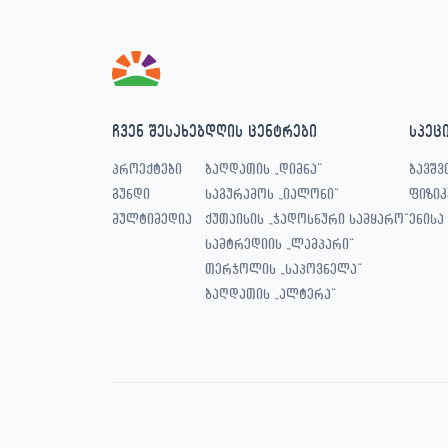
ჩვენ შესახებ
დღის ცენტრები
სპეც
პროექტები
ბაღდათის „დიმნა“
ბავშვ
გუნდი
საგურამოს „იალონი“
ფიზიკ
მულტიმედია
ქუთაისის „ჯადოსნური სამყარო“
ენისა
სამტრედიის „ლამპარი“
თერჯოლის „საპოვნელა“
ბაღდათის „ალტერა“