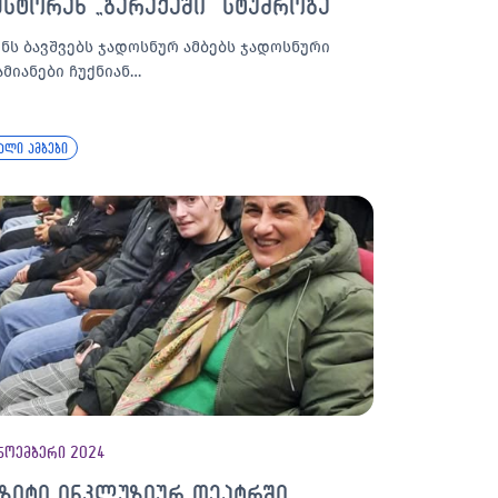
ესტორან „ბარაქაში“ სტუმრობა
ენს ბავშვებს ჯადოსნურ ამბებს ჯადოსნური
ამიანები ჩუქნიან…
ალი ამბები
ნოემბერი 2024
იზიტი ინკლუზიურ თეატრში