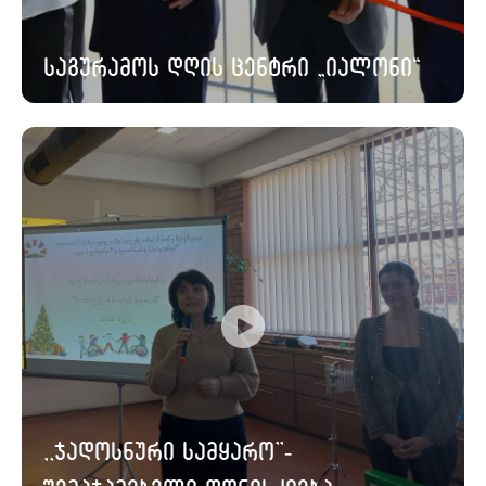
საგურამოს დღის ცენტრი „იალონი“
,,ჯადოსნური სამყარო’’-