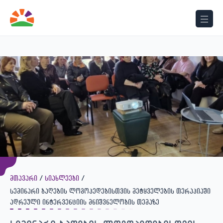
View Post
მთავარი
სიახლეები
სემინარი ბაღების ლოგოპედებისთვის მეტყველების თერაპიაში
ადრეული ინტერვენციის მნიშვნელობის თემაზე