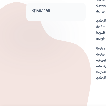
ბაღდ
კონტაქტი
პირვ
ტრენ
მიწო
სტან
დაეხ
მონა
მოხვ
დროს
ორაგ
საქა
ტრენ