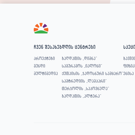
ჩვენ შესახებ
დღის ცენტრები
სპეც
პროექტები
ბაღდათის „დიმნა“
ბავშვ
გუნდი
საგურამოს „იალონი“
ფიზიკ
მულტიმედია
ქუთაისის „ჯადოსნური სამყარო“
ენისა
სამტრედიის „ლამპარი“
თერჯოლის „საპოვნელა“
ბაღდათის „ალტერა“