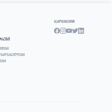
გამოგვყევით
რსები
იშები
ლმძღვანელოები
ვები