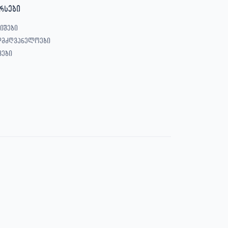
რსები
იშები
ლმძღვანელოები
ვები