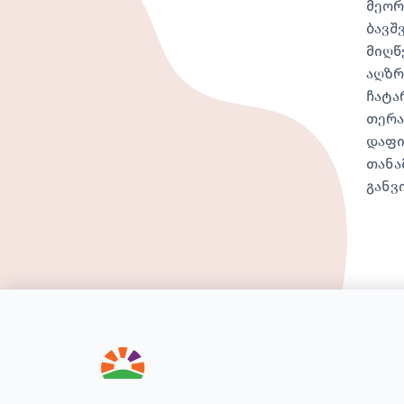
მეორ
ბავშ
მიღწ
აღზრ
ჩატა
თერა
დაფი
თანა
განვ