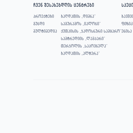
ჩვენ შესახებ
დღის ცენტრები
სპეც
პროექტები
ბაღდათის „დიმნა“
ბავშვ
გუნდი
საგურამოს „იალონი“
ფიზიკ
მულტიმედია
ქუთაისის „ჯადოსნური სამყარო“
ენისა
სამტრედიის „ლამპარი“
თერჯოლის „საპოვნელა“
ბაღდათის „ალტერა“