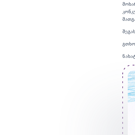
მოხა
კონკ
მათგ
შეგა
გთხო
ნახა