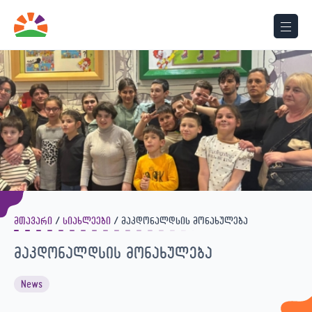
მთავარი
სიახლეები
მაკდონალდსის მონახულება
მაკდონალდსის მონახულება
News