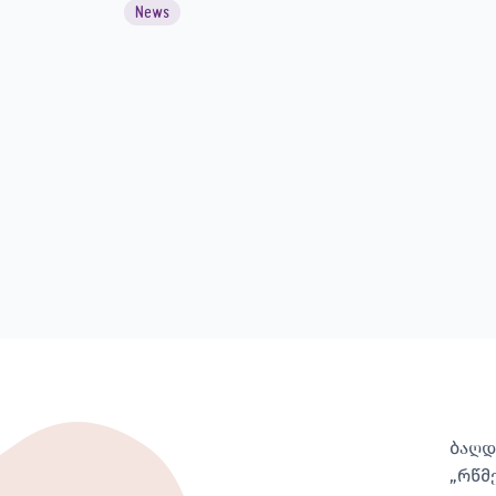
News
ბაღდ
„რწმ