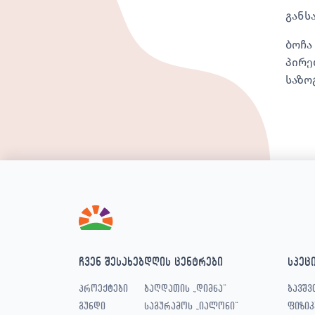
განს
ბოჩა
პირე
საზო
ჩვენ შესახებ
დღის ცენტრები
სპეც
პროექტები
ბაღდათის „დიმნა“
ბავშვ
გუნდი
საგურამოს „იალონი“
ფიზიკ