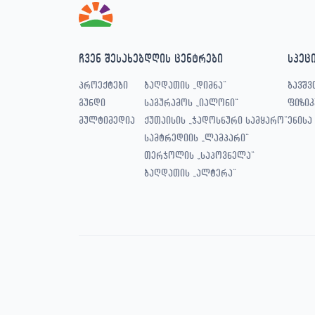
ჩვენ შესახებ
დღის ცენტრები
სპეც
პროექტები
ბაღდათის „დიმნა“
ბავშვ
გუნდი
საგურამოს „იალონი“
ფიზიკ
მულტიმედია
ქუთაისის „ჯადოსნური სამყარო“
ენისა
სამტრედიის „ლამპარი“
თერჯოლის „საპოვნელა“
ბაღდათის „ალტერა“