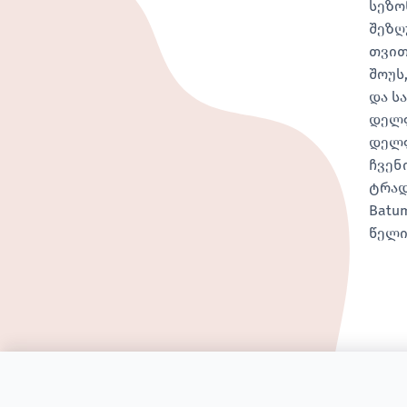
სეზო
შეზღ
თვით
შოუს
და ს
დელფ
დელფ
ჩვენ
ტრად
Batu
წელი